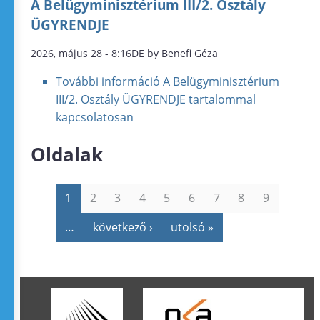
A Belügyminisztérium III/2. Osztály
ÜGYRENDJE
2026, május 28 - 8:16DE by Benefi Géza
További információ
A Belügyminisztérium
III/2. Osztály ÜGYRENDJE tartalommal
kapcsolatosan
Oldalak
1
2
3
4
5
6
7
8
9
…
következő ›
utolsó »