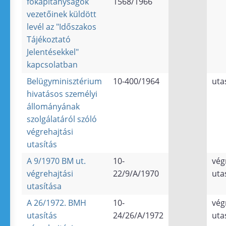
főkapitányságok
1568/1966
vezetőinek küldött
levél az "Időszakos
Tájékoztató
Jelentésekkel"
kapcsolatban
Belügyminisztérium
10-400/1964
uta
hivatásos személyi
állományának
szolgálatáról szóló
végrehajtási
utasítás
A 9/1970 BM ut.
10-
vég
végrehajtási
22/9/A/1970
uta
utasítása
A 26/1972. BMH
10-
vég
utasítás
24/26/A/1972
uta