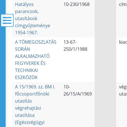
Hatályos
10-230/1968
cím
parancsok,
utasítások
címgyűjteménye
1954-1967.
menü
A TÖMEGOSZLATÁS
13-67-
kia
SORÁN
250/1/1988
ALKALMAZHATÓ
FEGYVEREK ÉS
TECHNIKAI
ESZKÖZÖK
A 15/1969. sz. BM I.
10-
vég
főcsoportfőnöki
26/15/A/1969
uta
utasítás
végrehajtási
utasítása
(Egészségügyi