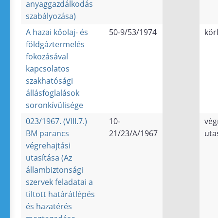
anyaggazdálkodás
szabályozása)
A hazai kőolaj- és
50-9/53/1974
kör
földgáztermelés
fokozásával
kapcsolatos
szakhatósági
állásfoglalások
soronkívülisége
023/1967. (VIII.7.)
10-
vég
BM parancs
21/23/A/1967
uta
végrehajtási
utasítása (Az
állambiztonsági
szervek feladatai a
tiltott határátlépés
és hazatérés