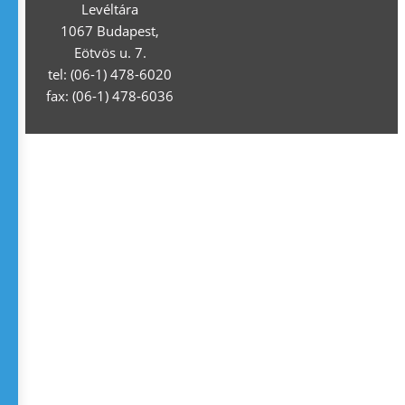
Levéltára
1067 Budapest,
Eötvös u. 7.
tel: (06-1) 478-6020
fax: (06-1) 478-6036