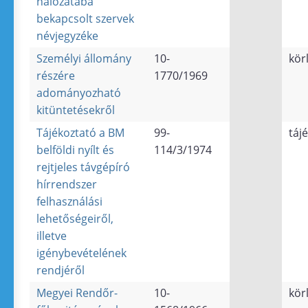
hálózatába
bekapcsolt szervek
névjegyzéke
Személyi állomány
10-
kör
részére
1770/1969
adományozható
kitüntetésekről
Tájékoztató a BM
99-
táj
belföldi nyílt és
114/3/1974
rejtjeles távgépíró
hírrendszer
felhasználási
lehetőségeiről,
illetve
igénybevételének
rendjéről
Megyei Rendőr-
10-
kör