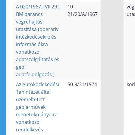
A 020/1967. (VII.29.)
10-
vég
BM parancs
21/20/A/1967
uta
végrehajtási
utasítása (operatív
intézkedésekre és
információkra
vonatkozó
adatszolgáltatás és
gépi
adatfeldolgozás )
Az Autóközlekedési
50-9/31/1974
kör
Tanintézet által
üzemeltetett
gépjárművek
menetokmányaira
vonatkozó
rendelkezés