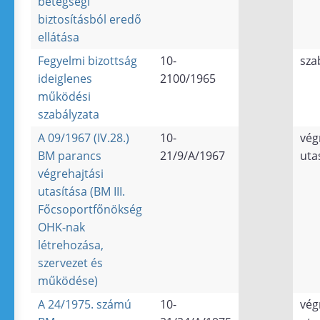
betegségi
biztosításból eredő
ellátása
Fegyelmi bizottság
10-
sza
ideiglenes
2100/1965
működési
szabályzata
A 09/1967 (IV.28.)
10-
vég
BM parancs
21/9/A/1967
uta
végrehajtási
utasítása (BM III.
Főcsoportfőnökség
OHK-nak
létrehozása,
szervezet és
működése)
A 24/1975. számú
10-
vég