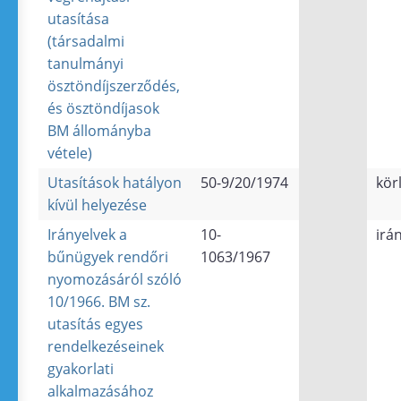
utasítása
(társadalmi
tanulmányi
ösztöndíjszerződés,
és ösztöndíjasok
BM állományba
vétele)
Utasítások hatályon
50-9/20/1974
kör
kívül helyezése
Irányelvek a
10-
irá
bűnügyek rendőri
1063/1967
nyomozásáról szóló
10/1966. BM sz.
utasítás egyes
rendelkezéseinek
gyakorlati
alkalmazásához