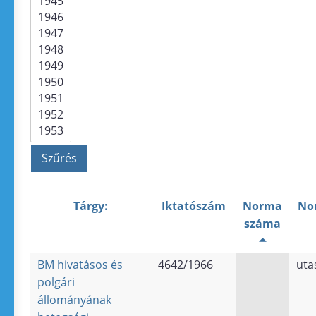
Tárgy:
Iktatószám
Norma
No
száma
BM hivatásos és
4642/1966
uta
polgári
állományának