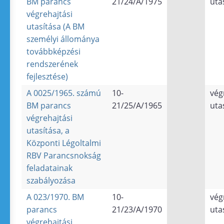
BM parancs
21/24/A/1975
uta
végrehajtási
utasítása (A BM
személyi állománya
továbbképzési
rendszerének
fejlesztése)
A 0025/1965. számú
10-
vég
BM parancs
21/25/A/1965
uta
végrehajtási
utasítása, a
Központi Légoltalmi
RBV Parancsnokság
feladatainak
szabályozása
A 023/1970. BM
10-
vég
parancs
21/23/A/1970
uta
végrehajtási