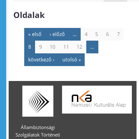
Oldalak
« első
‹ előző
…
4
5
6
7
8
9
10
11
12
…
következő ›
utolsó »
Állambiztonsági
Szolgálatok Történeti