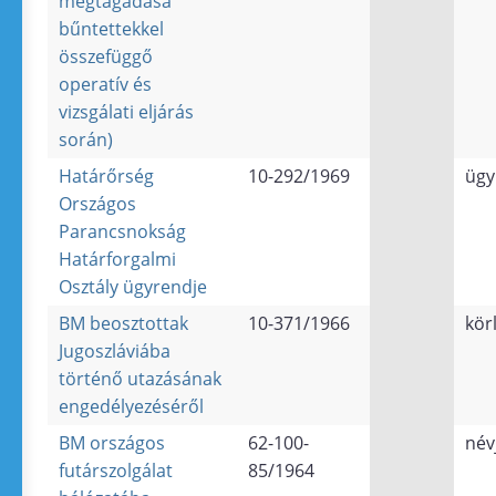
megtagadása
bűntettekkel
összefüggő
operatív és
vizsgálati eljárás
során)
Határőrség
10-292/1969
ügy
Országos
Parancsnokság
Határforgalmi
Osztály ügyrendje
BM beosztottak
10-371/1966
kör
Jugoszláviába
történő utazásának
engedélyezéséről
BM országos
62-100-
név
futárszolgálat
85/1964