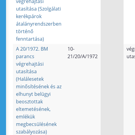
végrehajtási
utasítása (Szolgálati
kerékpárok
átalányrendszerben
történő
fenntartása)
A 20/1972. BM
10-
vég
parancs
21/20/A/1972
uta
végrehajtási
utasítása
(Halálesetek
minősítésének és az
elhunyt belügyi
beosztottak
eltemetésének,
emlékük
megbecsülésének
szabályozása)