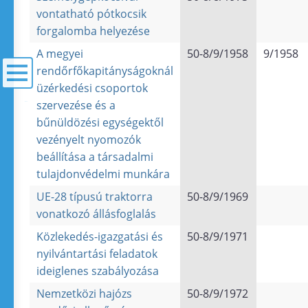
vontatható pótkocsik
forgalomba helyezése
A megyei
50-8/9/1958
9/1958
rendőrfőkapitányságoknál
üzérkedési csoportok
szervezése és a
menü
bűnüldözési egységektől
vezényelt nyomozók
beállítása a társadalmi
tulajdonvédelmi munkára
UE-28 típusú traktorra
50-8/9/1969
vonatkozó állásfoglalás
Közlekedés-igazgatási és
50-8/9/1971
nyilvántartási feladatok
ideiglenes szabályozása
Nemzetközi hajózs
50-8/9/1972