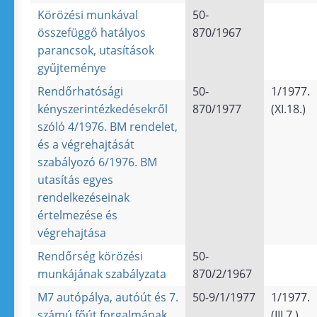
Körözési munkával
50-
összefüggő hatályos
870/1967
parancsok, utasítások
gyűjteménye
Rendőrhatósági
50-
1/1977.
kényszerintézkedésekről
870/1977
(XI.18.)
szóló 4/1976. BM rendelet,
és a végrehajtását
szabályozó 6/1976. BM
utasítás egyes
rendelkezéseinak
értelmezése és
végrehajtása
Rendőrség körözési
50-
munkájának szabályzata
870/2/1967
M7 autópálya, autóút és 7.
50-9/1/1977
1/1977.
számú főút forgalmának
(III.7.)