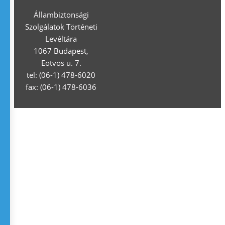
Állambiztonsági
Szolgálatok Történeti
Levéltára
1067 Budapest,
Eötvös u. 7.
tel: (06-1) 478-6020
fax: (06-1) 478-6036