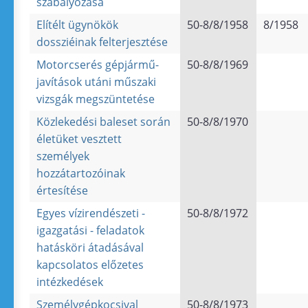
szabályozása
Elítélt ügynökök
50-8/8/1958
8/1958
dossziéinak felterjesztése
Motorcserés gépjármű-
50-8/8/1969
javítások utáni műszaki
vizsgák megszüntetése
Közlekedési baleset során
50-8/8/1970
életüket vesztett
személyek
hozzátartozóinak
értesítése
Egyes vízirendészeti -
50-8/8/1972
igazgatási - feladatok
hatásköri átadásával
kapcsolatos előzetes
intézkedések
Személygépkocsival
50-8/8/1973