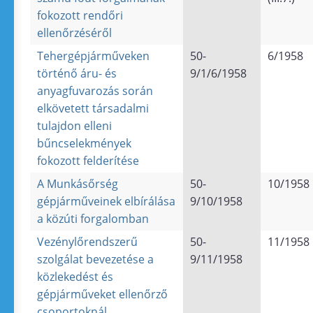
fokozott rendőri
ellenőrzéséről
Tehergépjárműveken
50-
6/1958
történő áru- és
9/1/6/1958
anyagfuvarozás során
elkövetett társadalmi
tulajdon elleni
bűncselekmények
fokozott felderítése
A Munkásőrség
50-
10/1958
gépjárműveinek elbírálása
9/10/1958
a közúti forgalomban
Vezénylőrendszerű
50-
11/1958
szolgálat bevezetése a
9/11/1958
közlekedést és
gépjárműveket ellenőrző
csoportoknál