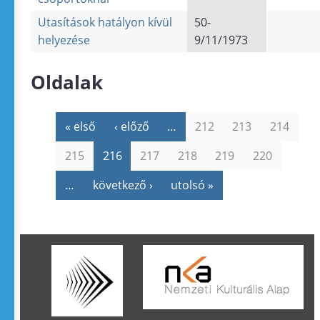
Utasítások hatályon kívül
50-
helyezése
9/11/1973
Oldalak
« első
‹ előző
…
212
213
214
215
216
217
218
219
220
…
következő ›
utolsó »