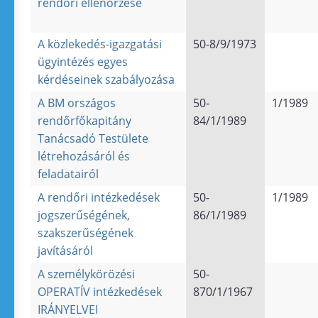
rendőri ellenőrzése
A közlekedés-igazgatási
50-8/9/1973
ügyintézés egyes
kérdéseinek szabályozása
A BM országos
50-
1/1989
rendőrfőkapitány
84/1/1989
Tanácsadó Testülete
létrehozásáról és
feladatairól
A rendőri intézkedések
50-
1/1989
jogszerűségének,
86/1/1989
szakszerűségének
javításáról
A személykörözési
50-
OPERATÍV intézkedések
870/1/1967
IRÁNYELVEI