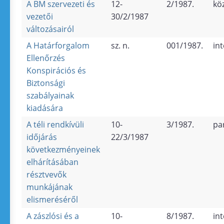
A BM szervezeti és
12-
2/1987.
kö
vezetői
30/2/1987
változásairól
A Határforgalom
sz. n.
001/1987.
in
Ellenőrzés
Konspirációs és
Biztonsági
szabályainak
kiadására
A téli rendkívüli
10-
3/1987.
pa
időjárás
22/3/1987
következményeinek
elhárításában
résztvevők
munkájának
elismeréséről
A zászlósi és a
10-
8/1987.
in