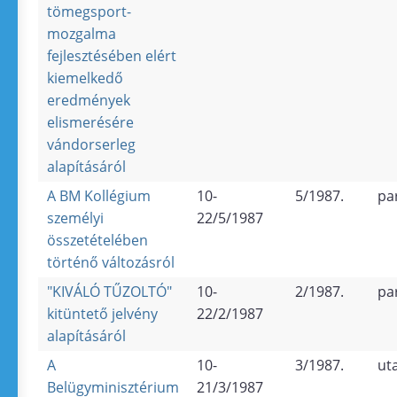
tömegsport-
mozgalma
fejlesztésében elért
kiemelkedő
eredmények
elismerésére
vándorserleg
alapításáról
A BM Kollégium
10-
5/1987.
pa
személyi
22/5/1987
összetételében
történő változásról
"KIVÁLÓ TŰZOLTÓ"
10-
2/1987.
pa
kitüntető jelvény
22/2/1987
alapításáról
A
10-
3/1987.
ut
Belügyminisztérium
21/3/1987