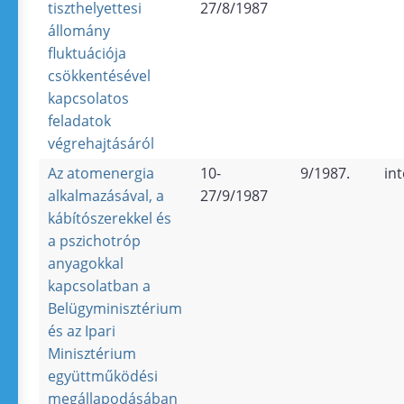
tiszthelyettesi
27/8/1987
állomány
fluktuációja
csökkentésével
kapcsolatos
feladatok
végrehajtásáról
Az atomenergia
10-
9/1987.
in
alkalmazásával, a
27/9/1987
kábítószerekkel és
a pszichotróp
anyagokkal
kapcsolatban a
Belügyminisztérium
és az Ipari
Minisztérium
együttműködési
megállapodásában