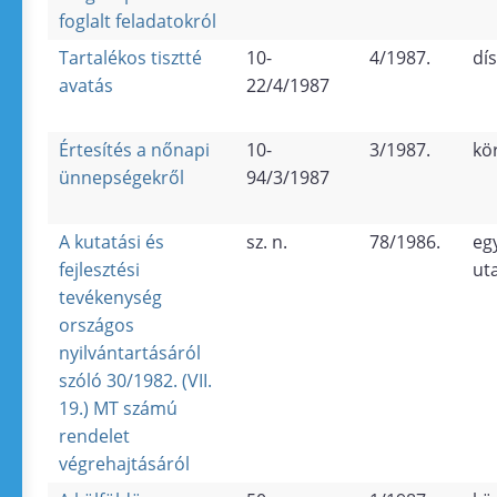
foglalt feladatokról
Tartalékos tisztté
10-
4/1987.
dí
avatás
22/4/1987
Értesítés a nőnapi
10-
3/1987.
kö
ünnepségekről
94/3/1987
A kutatási és
sz. n.
78/1986.
eg
fejlesztési
ut
tevékenység
országos
nyilvántartásáról
szóló 30/1982. (VII.
19.) MT számú
rendelet
végrehajtásáról