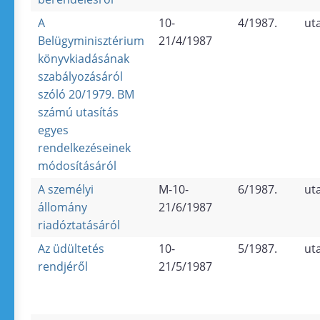
A
10-
4/1987.
ut
Belügyminisztérium
21/4/1987
könyvkiadásának
szabályozásáról
szóló 20/1979. BM
számú utasítás
egyes
rendelkezéseinek
módosításáról
A személyi
M-10-
6/1987.
ut
állomány
21/6/1987
riadóztatásáról
Az üdültetés
10-
5/1987.
ut
rendjéről
21/5/1987