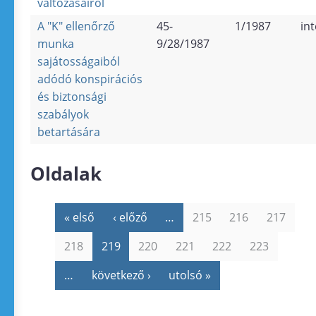
változásairól
A "K" ellenőrző
45-
1/1987
in
munka
9/28/1987
sajátosságaiból
adódó konspirációs
és biztonsági
szabályok
betartására
Oldalak
« első
‹ előző
…
215
216
217
218
219
220
221
222
223
…
következő ›
utolsó »