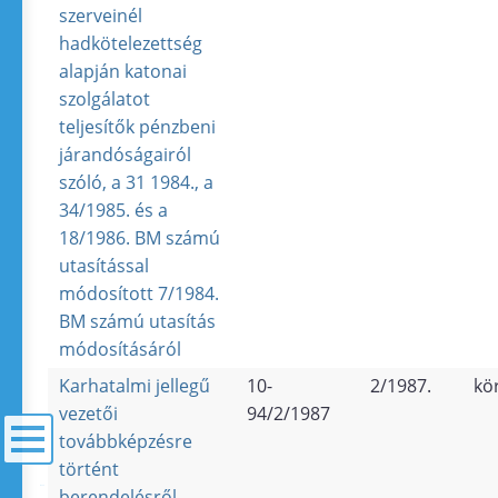
szerveinél
hadkötelezettség
alapján katonai
szolgálatot
teljesítők pénzbeni
járandóságairól
szóló, a 31 1984., a
34/1985. és a
18/1986. BM számú
utasítással
módosított 7/1984.
BM számú utasítás
módosításáról
Karhatalmi jellegű
10-
2/1987.
kö
vezetői
94/2/1987
továbbképzésre
történt
menü
berendelésről