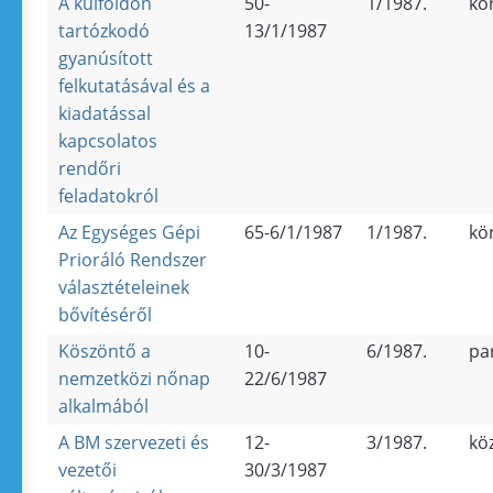
A külföldön
50-
1/1987.
kö
tartózkodó
13/1/1987
gyanúsított
felkutatásával és a
kiadatással
kapcsolatos
rendőri
feladatokról
Az Egységes Gépi
65-6/1/1987
1/1987.
kö
Prioráló Rendszer
választételeinek
bővítéséről
Köszöntő a
10-
6/1987.
pa
nemzetközi nőnap
22/6/1987
alkalmából
A BM szervezeti és
12-
3/1987.
kö
vezetői
30/3/1987