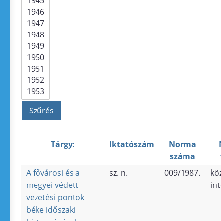
Tárgy:
Iktatószám
Norma
száma
A fővárosi és a
sz. n.
009/1987.
kö
megyei védett
in
vezetési pontok
béke időszaki