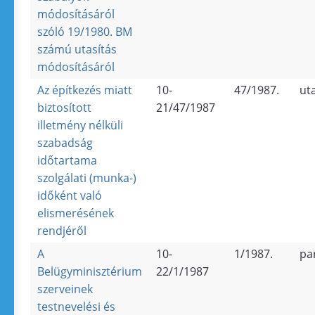
módosításáról
szóló 19/1980. BM
számú utasítás
módosításáról
Az építkezés miatt
10-
47/1987.
ut
biztosított
21/47/1987
illetmény nélküli
szabadság
időtartama
szolgálati (munka-)
időként való
elismerésének
rendjéről
A
10-
1/1987.
pa
Belügyminisztérium
22/1/1987
szerveinek
testnevelési és