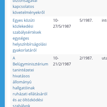
biztonságával
kapcsolatos
követelményekről
Egyes közúti
10-
5/1987.
in
közlekedési
27/5/1987
szabálysértések
egységes
helyszínbírságolási
gyakorlatáról
A
10-
2/1987.
ut
Belügyminisztérium
21/2/1987
tanintézetei
hivatásos
állományú
hallgatóinak
ruházati ellátásáról
és az öltözködési
szabályok