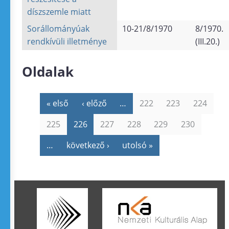
díszszemle miatt
Sorállományúak
10-21/8/1970
8/1970.
rendkívüli illetménye
(III.20.)
Oldalak
« első
‹ előző
…
222
223
224
225
226
227
228
229
230
…
következő ›
utolsó »