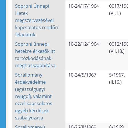
Soproni Ünnepi
10-24/17/1964
0017/196
Hetek
(VI.1.)
megszervezésével
kapcsolatos rendőri
feladatok
Soproni ünnepi
10-22/12/1964
0012/196
hetekre érkezők itt
(VII.18.)
tartózkodásának
meghosszabbítása
Sorállomány
10-24/5/1967
5/1967.
érdekvédelme
(II.16.)
(egészségügyi
nyugdíj, valamint
ezzel kapcsolatos
egyéb kérdések
szabályozása
Sorállományú
10-26/8/1969
8/1969.