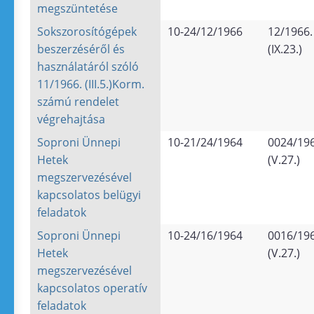
megszüntetése
Sokszorosítógépek
10-24/12/1966
12/1966.
beszerzéséről és
(IX.23.)
használatáról szóló
11/1966. (III.5.)Korm.
számú rendelet
végrehajtása
Soproni Ünnepi
10-21/24/1964
0024/196
Hetek
(V.27.)
megszervezésével
kapcsolatos belügyi
feladatok
Soproni Ünnepi
10-24/16/1964
0016/196
Hetek
(V.27.)
megszervezésével
kapcsolatos operatív
feladatok