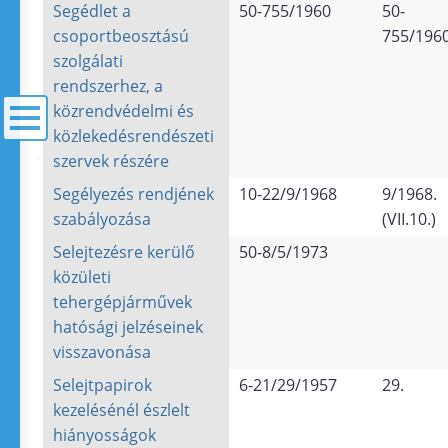
Segédlet a
50-755/1960
50-
csoportbeosztású
755/196
szolgálati
rendszerhez, a
közrendvédelmi és
közlekedésrendészeti
szervek részére
menü
Segélyezés rendjének
10-22/9/1968
9/1968.
szabályozása
(VII.10.)
Selejtezésre kerülő
50-8/5/1973
közületi
tehergépjárművek
hatósági jelzéseinek
visszavonása
Selejtpapirok
6-21/29/1957
29.
kezelésénél észlelt
hiányosságok