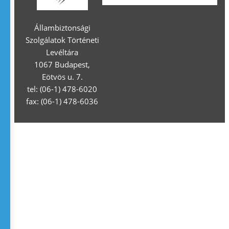
Állambiztonsági
Szolgálatok Történeti
Levéltára
1067 Budapest,
Eötvös u. 7.
tel: (06-1) 478-6020
fax: (06-1) 478-6036