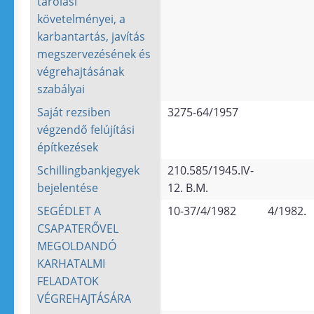
tárolási
követelményei, a
karbantartás, javítás
megszervezésének és
végrehajtásának
szabályai
Saját rezsiben
3275-64/1957
végzendő felújítási
építkezések
Schillingbankjegyek
210.585/1945.IV-
bejelentése
12. B.M.
SEGÉDLET A
10-37/4/1982
4/1982.
CSAPATERŐVEL
MEGOLDANDÓ
KARHATALMI
FELADATOK
VÉGREHAJTÁSÁRA