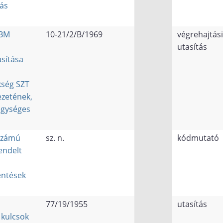
ás
 BM
10-21/2/B/1969
végrehajtási
utasítás
asítása
ség SZT
ezetének,
gységes
számú
sz. n.
kódmutató
endelt
entések
77/19/1955
utasítás
 kulcsok