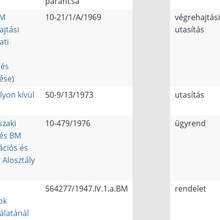
parancsa
BM
10-21/1/A/1969
végrehajtási
jtási
utasítás
ati
 és
ése)
lyon kívül
50-9/13/1973
utasítás
szaki
10-479/1976
ügyrend
 és BM
ációs és
Alosztály
564277/1947.IV.1.a.BM
rendelet
ok
gálatánál