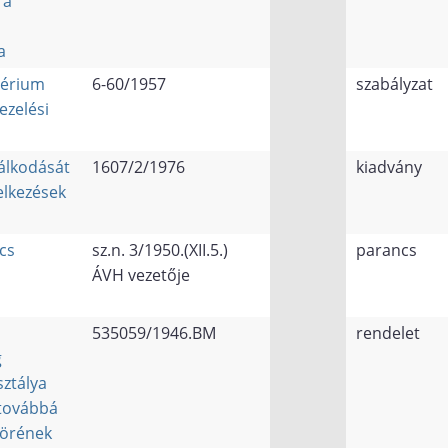
 a
a
térium
6-60/1957
szabályzat
ezelési
álkodását
1607/2/1976
kiadvány
elkezések
cs
sz.n. 3/1950.(XII.5.)
parancs
ÁVH vezetője
535059/1946.BM
rendelet
g
ztálya
 továbbá
körének