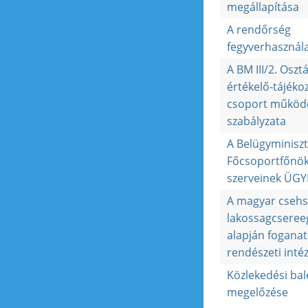
megállapítása
A rendőrség
fegyverhasznála
A BM III/2. Osztá
értékelő-tájéko
csoport működ
szabályzata
A Belügyminiszté
Főcsoportfőnök
szerveinek ÜG
A magyar csehs
lakossagcsere
alapján fogana
rendészeti inté
Közlekedési bal
megelőzése