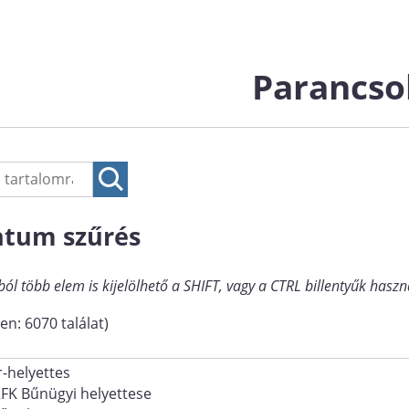
Parancso
tum szűrés
ból több elem is kijelölhető a SHIFT, vagy a CTRL billentyűk haszn
en: 6070 találat)