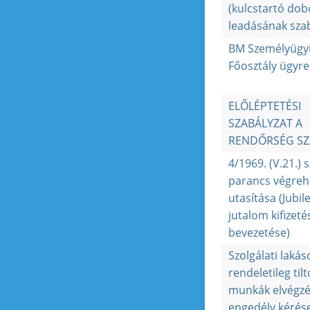
(kulcstartó dob
leadásának sza
BM Személyügy
Főosztály ügyr
ELŐLÉPTETÉSI
SZABÁLYZAT A
RENDŐRSÉG S
4/1969. (V.21.) 
parancs végreha
utasítása (Jubi
jutalom kifizet
bevezetése)
Szolgálati lakás
rendeletileg tilt
munkák elvégzé
engedély kérés