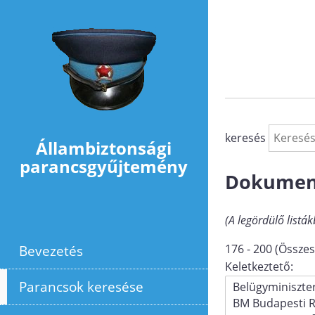
Ugrás a tartalomra
keresés
Állambiztonsági
parancsgyűjtemény
Dokumen
(A legördülő listák
Bevezetés
176 - 200 (Összes
Keletkeztető:
Parancsok keresése