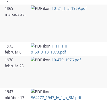
1.
1969.
10_21_1_a_1969.pdf
március 25.
1973.
1_11_1_II_
február 8.
s_50_9_13_1973.pdf
1976.
10-479_1976.pdf
február 25.
1947.
október 17.
564277_1947_IV_1_a_BM.pdf