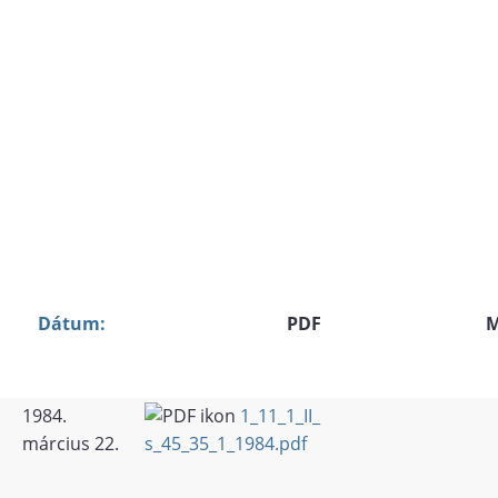
Dátum:
PDF
M
1984.
1_11_1_II_
március 22.
s_45_35_1_1984.pdf