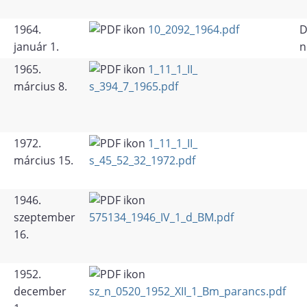
1964.
10_2092_1964.pdf
D
január 1.
n
1965.
1_11_1_II_
március 8.
s_394_7_1965.pdf
1972.
1_11_1_II_
március 15.
s_45_52_32_1972.pdf
1946.
szeptember
575134_1946_IV_1_d_BM.pdf
16.
1952.
december
sz_n_0520_1952_XII_1_Bm_parancs.pdf