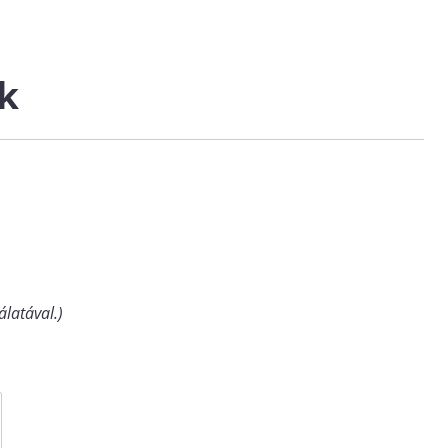
k
álatával.)