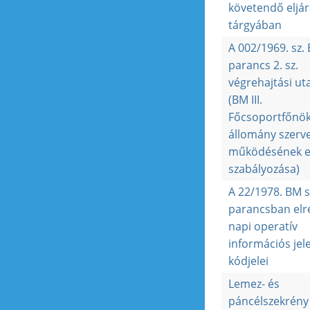
követendő eljár
tárgyában
A 002/1969. sz.
parancs 2. sz.
végrehajtási ut
(BM III.
Főcsoportfőnök
állomány szerv
működésének e
szabályozása)
A 22/1978. BM 
parancsban elr
napi operatív
információs jel
kódjelei
Lemez- és
páncélszekrény