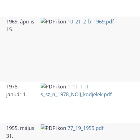
1969. április
10_21_2_b_1969.pdf
15.
1978.
1_11_1_II_
január 1.
s_sz_n_1978_NOIJ_kodjelek.pdf
1955. május
77_19_1955.pdf
31.