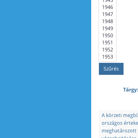
Tárgy
A körzeti megbíz
országos érteke
meghatározott 