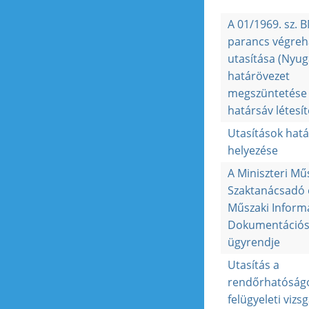
A 01/1969. sz. 
parancs végreha
utasítása (Nyug
határövezet
megszüntetése
határsáv létesít
Utasítások hatá
helyezése
A Miniszteri Mű
Szaktanácsadó
Műszaki Inform
Dokumentációs 
ügyrendje
Utasítás a
rendőrhatóság
felügyeleti vizs