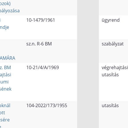
ozok)
bályozása
i
10-1479/1961
ügyrend
endje
sz.n. R-6 BM
szabályzat
ZAMÁRA
sz. BM
10-21/4/A/1969
végrehajtási
jtási
utasítás
leumi
ésének
oknál
104-2022/173/1955
utasítás
ott
sére
e