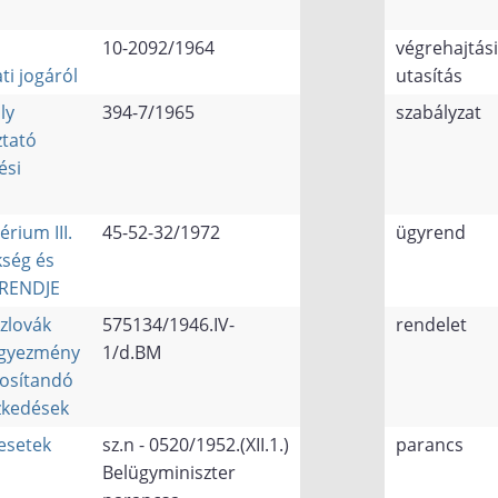
10-2092/1964
végrehajtási
ti jogáról
utasítás
ly
394-7/1965
szabályzat
ztató
ési
rium III.
45-52-32/1972
ügyrend
ség és
YRENDJE
zlovák
575134/1946.IV-
rendelet
egyezmény
1/d.BM
tosítandó
zkedések
esetek
sz.n - 0520/1952.(XII.1.)
parancs
Belügyminiszter