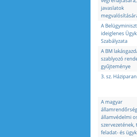
végrehajtására,
javaslatok
megvalósításár
A Belügyminisz
ideiglenes Ügyk
Szabályzata
A BM lakásgazd
szablyozó rend
gyűjteménye
3. sz. Háziparan
A magyar
államrendőrsé
államvédelmi os
szervezetének,
feladat- és ügy