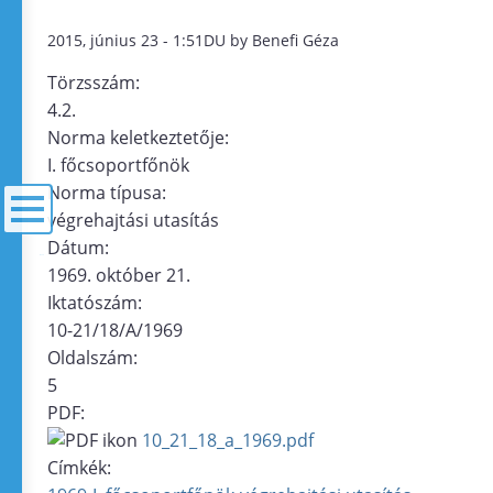
2015, június 23 - 1:51DU by Benefi Géza
Törzsszám:
4.2.
Norma keletkeztetője:
I. főcsoportfőnök
Norma típusa:
végrehajtási utasítás
Dátum:
menü
1969. október 21.
Iktatószám:
10-21/18/A/1969
Oldalszám:
5
PDF:
10_21_18_a_1969.pdf
Címkék: