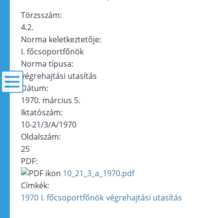
Törzsszám:
4.2.
Norma keletkeztetője:
I. főcsoportfőnök
Norma típusa:
végrehajtási utasítás
Dátum:
1970. március 5.
menü
Iktatószám:
10-21/3/A/1970
Oldalszám:
25
PDF:
10_21_3_a_1970.pdf
Címkék:
1970
I. főcsoportfőnök
végrehajtási utasítás