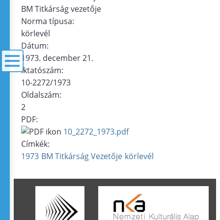
BM Titkárság vezetője
Norma típusa:
körlevél
Dátum:
1973. december 21.
Iktatószám:
10-2272/1973
menü
Oldalszám:
2
PDF:
10_2272_1973.pdf
Címkék:
1973
BM Titkárság Vezetője
körlevél