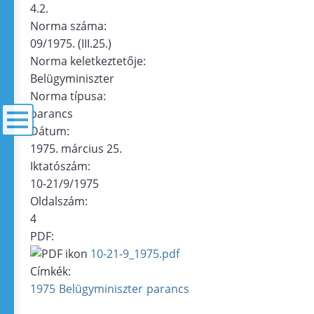
4.2.
Norma száma:
09/1975. (III.25.)
Norma keletkeztetője:
Belügyminiszter
Norma típusa:
parancs
Dátum:
1975. március 25.
menü
Iktatószám:
10-21/9/1975
Oldalszám:
4
PDF:
10-21-9_1975.pdf
Címkék:
1975
Belügyminiszter
parancs