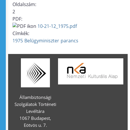
Oldalszám:
2
PDF:
10-21-12_1975.pdf
Címkék:
1975
Belügyminiszter
parancs
Állambiztonsági
Szolgálatok Történeti
Levéltára
1067 Budapest,
Eötvös u. 7.