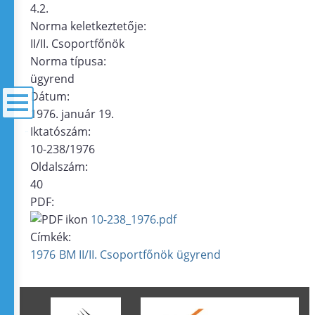
4.2.
Norma keletkeztetője:
II/II. Csoportfőnök
Norma típusa:
ügyrend
Dátum:
1976. január 19.
Iktatószám:
menü
10-238/1976
Oldalszám:
40
PDF:
10-238_1976.pdf
Címkék:
1976
BM II/II. Csoportfőnök
ügyrend