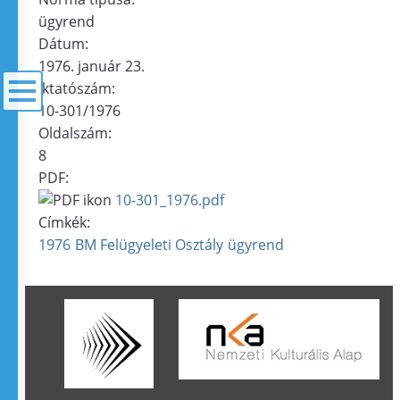
ügyrend
Dátum:
1976. január 23.
Iktatószám:
10-301/1976
Oldalszám:
menü
8
PDF:
10-301_1976.pdf
Címkék:
1976
BM Felügyeleti Osztály
ügyrend