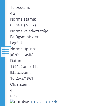
Törzsszám:
4.2.
Norma száma:
8/1961. (IV.15.)
Norma keletkeztetője:
Belügyminiszter
Legf. Ü.
Norma típusa:
közös utasítás
Dátum:
menü
1961. április 15.
Iktatószám:
10-25/3/1961
Oldalszám:
4
PDF:
10_25_3_61.pdf