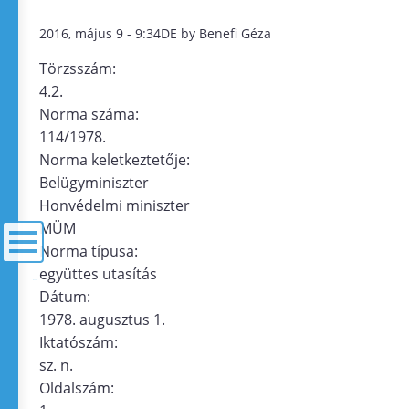
2016, május 9 - 9:34DE by Benefi Géza
Törzsszám:
4.2.
Norma száma:
114/1978.
Norma keletkeztetője:
Belügyminiszter
Honvédelmi miniszter
MÜM
Norma típusa:
együttes utasítás
menü
Dátum:
1978. augusztus 1.
Iktatószám:
sz. n.
Oldalszám: