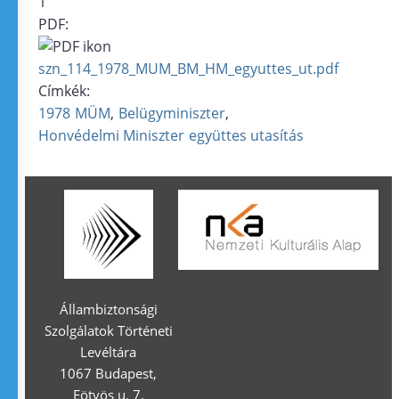
1
PDF:
szn_114_1978_MUM_BM_HM_egyuttes_ut.pdf
Címkék:
1978
MÜM
Belügyminiszter
Honvédelmi Miniszter
együttes utasítás
Állambiztonsági
Szolgálatok Történeti
Levéltára
1067 Budapest,
Eötvös u. 7.