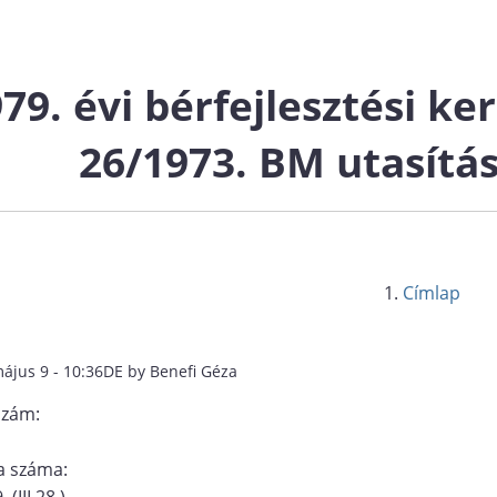
79. évi bérfejlesztési ke
26/1973. BM utasítá
Címlap
május 9 - 10:36DE by Benefi Géza
szám:
 száma:
 (III.28.)