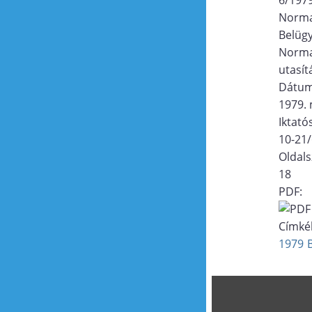
Norma
Belügy
Norma
utasít
Dátu
1979. 
Iktat
10-21
Oldal
18
PDF:
Címké
1979