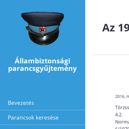
Ugrás a tartalomra
Az 19
Állambiztonsági
parancsgyűjtemény
2016, 
Bevezetés
Törzs
4.2.
Parancsok keresése
Norma
6/1979.