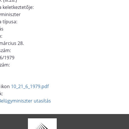
 keletkeztetője:
miniszter
 típusa:
ás
m:
március 28.
ószám:
/6/1979
szám:
10_21_6_1979.pdf
k:
Belügyminiszter
utasítás