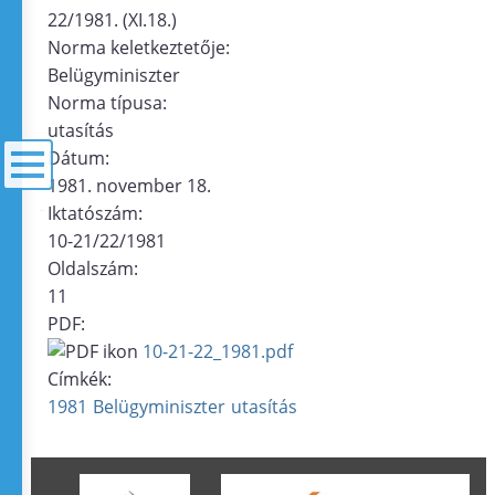
22/1981. (XI.18.)
Norma keletkeztetője:
Belügyminiszter
Norma típusa:
utasítás
Dátum:
1981. november 18.
Iktatószám:
menü
10-21/22/1981
Oldalszám:
11
PDF:
10-21-22_1981.pdf
Címkék:
1981
Belügyminiszter
utasítás