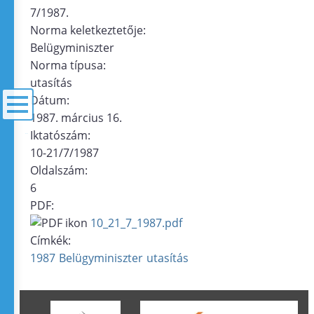
7/1987.
Norma keletkeztetője:
Belügyminiszter
Norma típusa:
utasítás
Dátum:
1987. március 16.
Iktatószám:
menü
10-21/7/1987
Oldalszám:
6
PDF:
10_21_7_1987.pdf
Címkék:
1987
Belügyminiszter
utasítás