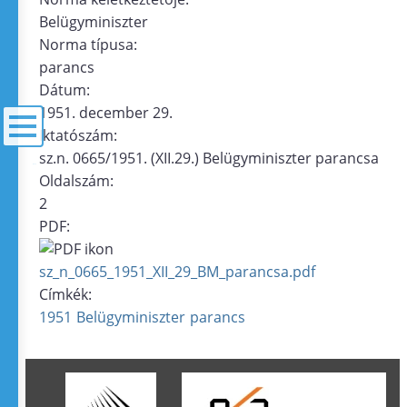
Belügyminiszter
Norma típusa:
parancs
Dátum:
1951. december 29.
Iktatószám:
sz.n. 0665/1951. (XII.29.) Belügyminiszter parancsa
menü
Oldalszám:
2
PDF:
sz_n_0665_1951_XII_29_BM_parancsa.pdf
Címkék:
1951
Belügyminiszter
parancs