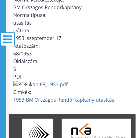
BM Országos Rendőrkapitány
Norma típusa:
utasítás
Dátum:
1953. szeptember 17.
Iktatószám:
68/1953
menü
Oldalszám:
5
PDF:
68_1953.pdf
Címkék:
1953
BM Országos Rendőrkapitány
utasítás