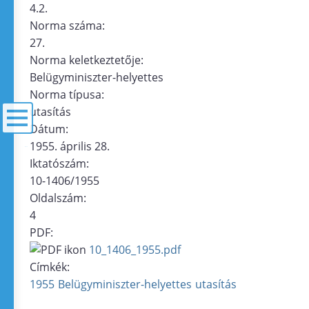
4.2.
Norma száma:
27.
Norma keletkeztetője:
Belügyminiszter-helyettes
Norma típusa:
utasítás
Dátum:
1955. április 28.
menü
Iktatószám:
10-1406/1955
Oldalszám:
4
PDF:
10_1406_1955.pdf
Címkék:
1955
Belügyminiszter-helyettes
utasítás