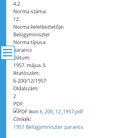
4.2.
Norma száma:
12.
Norma keletkeztetője:
Belügyminiszter
Norma típusa:
parancs
Dátum:
1957. május 3.
menü
Iktatószám:
6-200/12/1957
Oldalszám:
2
PDF:
6_200_12_1957.pdf
Címkék:
1957
Belügyminiszter
parancs