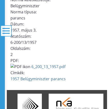
Belügyminiszter
Norma típusa:
parancs
Dátum:
1957. május 3.
Iktatószám:
6-200/13/1957
menü
Oldalszám:
2
PDF:
6_200_13_1957.pdf
Címkék:
1957
Belügyminiszter
parancs