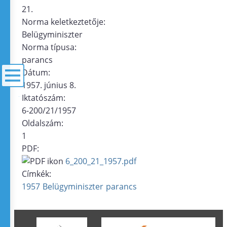
21.
Norma keletkeztetője:
Belügyminiszter
Norma típusa:
parancs
Dátum:
1957. június 8.
Iktatószám:
menü
6-200/21/1957
Oldalszám:
1
PDF:
6_200_21_1957.pdf
Címkék:
1957
Belügyminiszter
parancs