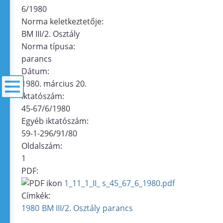
6/1980
Norma keletkeztetője:
BM III/2. Osztály
Norma típusa:
parancs
Dátum:
1980. március 20.
Iktatószám:
45-67/6/1980
menü
Egyéb iktatószám:
59-1-296/91/80
Oldalszám:
1
PDF:
1_11_1_II_ s_45_67_6_1980.pdf
Címkék:
1980
BM III/2. Osztály
parancs