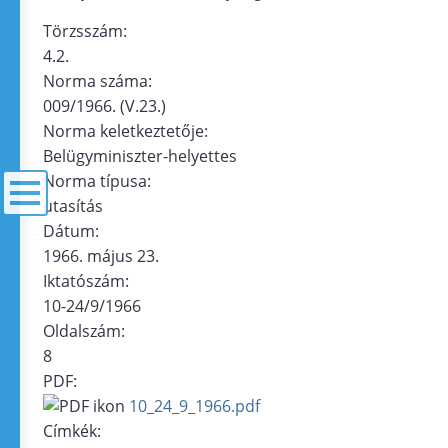
Törzsszám:
4.2.
Norma száma:
009/1966. (V.23.)
Norma keletkeztetője:
Belügyminiszter-helyettes
Norma típusa:
utasítás
Dátum:
menü
1966. május 23.
Iktatószám:
10-24/9/1966
Oldalszám:
8
PDF:
10_24_9_1966.pdf
Címkék: