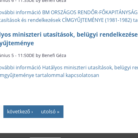
únius 6 - 11:53DE by Benefi Géza
ovábbi információ
BM ORSZÁGOS RENDŐR-FŐKAPITÁNYSÁG veze
tasítások és rendelkezések CÍMGYŰJTEMÉNYE (1981-1982) t
lyos miniszteri utasítások, belügyi rendelkezés
yűjteménye
únius 5 - 11:50DE by Benefi Géza
ovábbi információ
Hatályos miniszteri utasítások, belügyi r
ímgyűjteménye tartalommal kapcsolatosan
következő ›
utolsó »