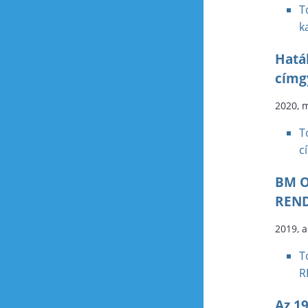
T
k
Hatá
címg
2020, 
T
c
BM O
REND
2019, 
T
R
Az 19