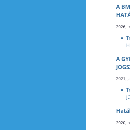
A BM
HATÁ
2026, 
T
H
A GY
JOGS
2021, j
T
J
Hatá
2020, 