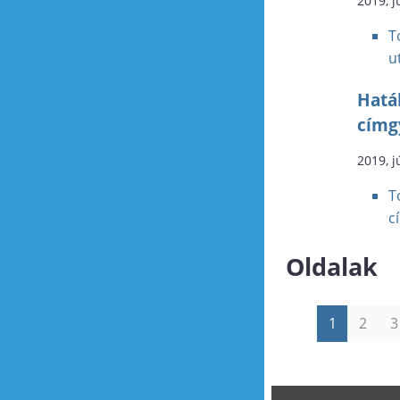
2019, j
T
u
Hatá
címg
2019, j
T
c
Oldalak
1
2
3