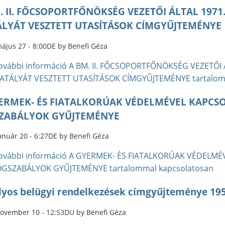
. II. FŐCSOPORTFŐNÖKSÉG VEZETŐI ÁLTAL 1971
LYÁT VESZTETT UTASÍTÁSOK CÍMGYŰJTEMÉNYE
május 27 - 8:00DE by Benefi Géza
ovábbi információ
A BM. II. FŐCSOPORTFŐNÖKSÉG VEZETŐI 
ATÁLYÁT VESZTETT UTASÍTÁSOK CÍMGYŰJTEMÉNYE tartalom
ERMEK- ÉS FIATALKORÚAK VÉDELMÉVEL KAPCS
ZABÁLYOK GYŰJTEMÉNYE
anuár 20 - 6:27DE by Benefi Géza
ovábbi információ
A GYERMEK- ÉS FIATALKORÚAK VÉDELM
OGSZABÁLYOK GYŰJTEMÉNYE tartalommal kapcsolatosan
lyos belügyi rendelkezések címgyűjteménye 195
november 10 - 12:53DU by Benefi Géza