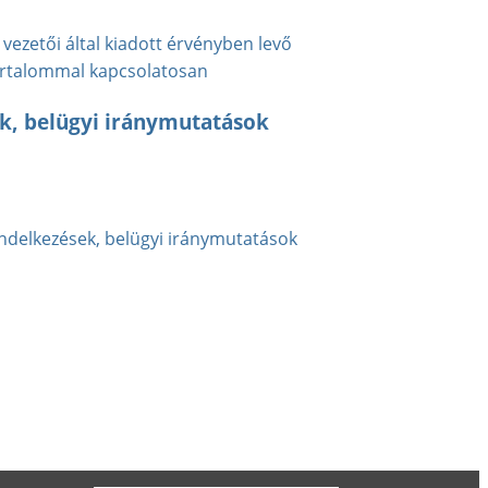
tői által kiadott érvényben levő
artalommal kapcsolatosan
ek, belügyi iránymutatások
endelkezések, belügyi iránymutatások