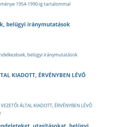
eménye 1954-1990-ig tartalommal
ek, belügyi iránymutatások
endelkezések, belügyi iránymutatások
TAL KIADOTT, ÉRVÉNYBEN LÉVŐ
EZETŐI ÁLTAL KIADOTT, ÉRVÉNYBEN LÉVŐ
n
ndeleteket, utasításokat, belügyi