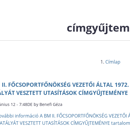
címgyűjte
Címlap
 II. FŐCSOPORTFŐNÖKSÉG VEZETŐI ÁLTAL 1972.
LYÁT VESZTETT UTASÍTÁSOK CÍMGYŰJTEMÉNYE
únius 12 - 7:48DE by Benefi Géza
ovábbi információ
A BM II. FŐCSOPORTFŐNÖKSÉG VEZETŐI Á
ATÁLYÁT VESZTETT UTASÍTÁSOK CÍMGYŰJTEMÉNYE tartalom