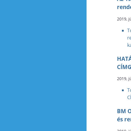
rend
2019, j
T
r
k
HATÁ
CÍM
2019, j
T
C
BM O
és r