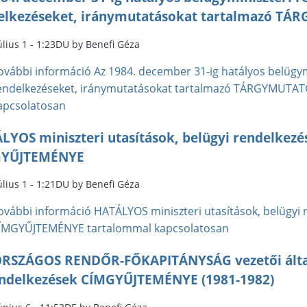
elkezéseket, iránymutatásokat tartalmazó TÁ
úlius 1 - 1:23DU by Benefi Géza
ovábbi információ
Az 1984. december 31-ig hatályos belügymi
endelkezéseket, iránymutatásokat tartalmazó TÁRGYMUTAT
apcsolatosan
LYOS miniszteri utasítások, belügyi rendelkezé
GYŰJTEMÉNYE
úlius 1 - 1:21DU by Benefi Géza
ovábbi információ
HATÁLYOS miniszteri utasítások, belügyi 
ÍMGYŰJTEMÉNYE tartalommal kapcsolatosan
RSZÁGOS RENDŐR-FŐKAPITÁNYSÁG vezetői által 
endelkezések CÍMGYŰJTEMÉNYE (1981-1982)