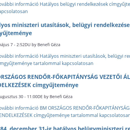
ovábbi információ
Hatályos belügyi rendelkezések címgyűjt
apcsolatosan
lyos miniszteri utasítások, belügyi rendelkezés
yűjteménye
május 7 - 2:52DU by Benefi Géza
ovábbi információ
Hatályos miniszteri utasítások, belügyi r
ímgyűjteménye tartalommal kapcsolatosan
RSZÁGOS RENDŐR-FŐKAPITÁNYSÁG VEZETŐI ÁL
ELKEZÉSEK címgyűjteménye
augusztus 30 - 11:00DE by Benefi Géza
ovábbi információ
BM ORSZÁGOS RENDŐR-FŐKAPITÁNYSÁG V
ENDELKEZÉSEK címgyűjteménye tartalommal kapcsolatosa
84. december 31-ig hatályos belügyminiszteri re