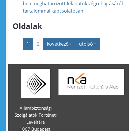
ben meghatározott feladatok végrehajtásáról
tartalommal kapcsolatosan
Oldalak
1
2
következő ›
utolsó »
Állambiztonsági
Szolgálatok Történeti
Levéltára
1067 Budapest,