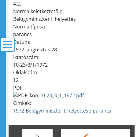
4.2.
Norma keletkeztetője:
Belügyminiszter I. helyettes
Norma típusa:
parancs
Dátum:
1972. augusztus 28.
Iktatószám:
menü
10-23/3/1/1972
Oldalszám:
12
PDF:
10-23_3_1_1972.pdf
Címkék:
1972
Belügyminiszter I. helyettese
parancs