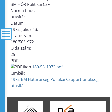
BM HÖR Politikai CSF
Norma típusa:
utasítás
Dátum:
1972. július 13.
Iktatószám:
180/56/1972
menü
Oldalszám:
25
PDF:
180-56_1972.pdf
Címkék:
1972
BM Határőrség Politikai Csoportfőnökség
utasítás