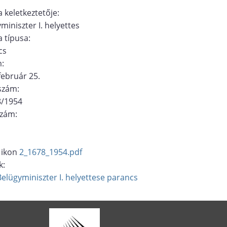
 keletkeztetője:
miniszter I. helyettes
 típusa:
cs
m:
február 25.
ószám:
8/1954
szám:
2_1678_1954.pdf
k:
Belügyminiszter I. helyettese
parancs