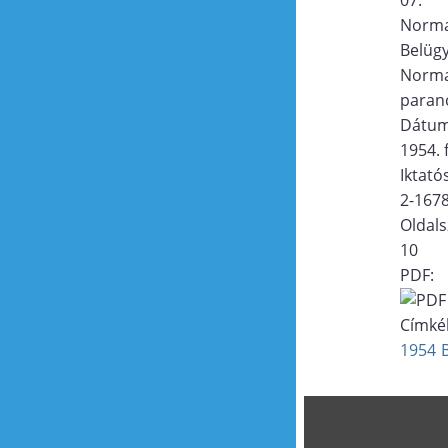
Norma
Belügy
Norma
paran
Dátu
1954. 
Iktat
2-167
Oldal
10
PDF:
Címké
1954